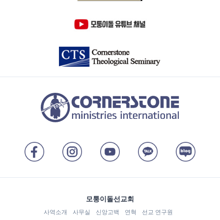
모퉁이돌선교회
사역소개
사무실
신앙고백
연혁
선교 연구원