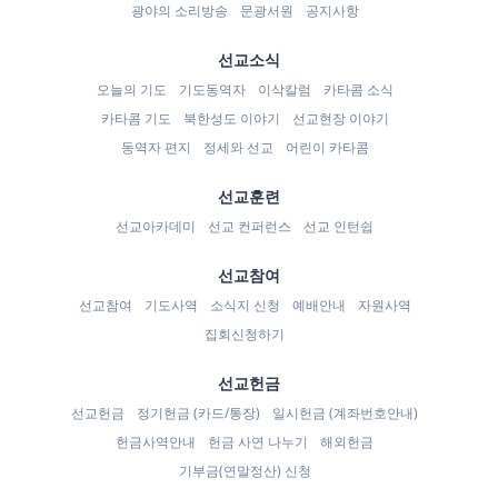
광야의 소리방송
문광서원
공지사항
선교소식
오늘의 기도
기도동역자
이삭칼럼
카타콤 소식
카타콤 기도
북한성도 이야기
선교현장 이야기
동역자 편지
정세와 선교
어린이 카타콤
선교훈련
선교아카데미
선교 컨퍼런스
선교 인턴쉽
선교참여
선교참여
기도사역
소식지 신청
예배안내
자원사역
집회신청하기
선교헌금
선교헌금
정기헌금 (카드/통장)
일시헌금 (계좌번호안내)
헌금사역안내
헌금 사연 나누기
해외헌금
기부금(연말정산) 신청