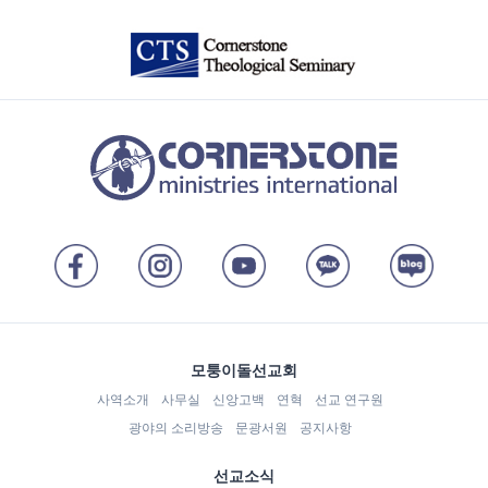
모퉁이돌선교회
사역소개
사무실
신앙고백
연혁
선교 연구원
광야의 소리방송
문광서원
공지사항
선교소식