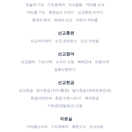
오늘의 기도
기도동역자
이삭칼럼
카타콤 소식
카타콤 기도
북한성도 이야기
선교현장 이야기
동역자 편지
정세와 선교
어린이 카타콤
선교훈련
선교아카데미
선교 컨퍼런스
선교 인턴쉽
선교참여
선교참여
기도사역
소식지 신청
예배안내
자원사역
집회신청하기
선교헌금
선교헌금
정기헌금 (카드/통장)
일시헌금 (계좌번호안내)
헌금사역안내
헌금 사연 나누기
해외헌금
기부금(연말정산) 신청
자료실
카타콤소식지
기도제목지
북한소식
도서자료