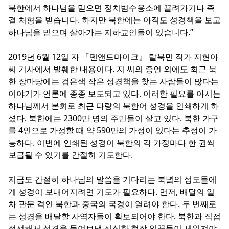
북한에서 하나님을 믿으면 정치범수용소에 끌려가거나 즉
결 처형을 받습니다. 하지만 북한에는 아직도 성경책을 보고
하나님을 믿으며 살아가는 지하교인들이 있습니다.”
2019년 6월 12일 자 『펜앤드마이크』 탈북민 작가 지현아
씨 기사에서 발췌한 내용이다. 지 씨의 증언 외에도 최근 북
한 장마당에는 검은색 작은 성경책을 찾는 사람들이 많다는
이야기가 언론에 종종 보도되고 있다. 이러한 필요를 아시는
하나님께서 본회로 최근 다량의 북한어 성경을 인쇄하게 하
셨다. 북한에는 2300만 명의 주민들이 살고 있다. 북한 가구
를 4인으로 가정할 때 약 590만의 가정이 있다는 추정이 가
능하다. 이번에 인쇄된 성경이 북한의 각 가정마다 한 권씩
보급될 수 있기를 간절히 기도한다.
지금도 간절히 하나님의 말씀을 기다리는 북녘의 성도들에
게 성경이 보내어지려면 기도가 필요하다. 먼저, 배달의 일
차 관문 격인 북한과 중국의 국경이 열려야 한다. 두 번째로
는 성경을 배달할 사역자들이 확보되어야 한다. 북한과 직접
접선해서 성경을 들여보낼 신실한 현장 일꾼들이 세워져야