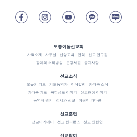
모퉁이돌선교회
사역소개
사무실
신앙고백
연혁
선교 연구원
광야의 소리방송
문광서원
공지사항
선교소식
오늘의 기도
기도동역자
이삭칼럼
카타콤 소식
카타콤 기도
북한성도 이야기
선교현장 이야기
동역자 편지
정세와 선교
어린이 카타콤
선교훈련
선교아카데미
선교 컨퍼런스
선교 인턴쉽
선교참여