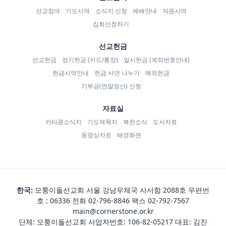
선교참여
기도사역
소식지 신청
예배안내
자원사역
집회신청하기
선교헌금
선교헌금
정기헌금 (카드/통장)
일시헌금 (계좌번호안내)
헌금사역안내
헌금 사연 나누기
해외헌금
기부금(연말정산) 신청
자료실
카타콤소식지
기도제목지
북한소식
도서자료
동영상자료
배경화면
한국:
모퉁이돌선교회 서울 강남우체국 사서함 2088호 우편번
호 : 06336 전화
02-796-8846
팩스 02-792-7567
main@cornerstone.or.kr
단체: 모퉁이돌선교회 사업자번호: 106-82-05217 대표: 김진