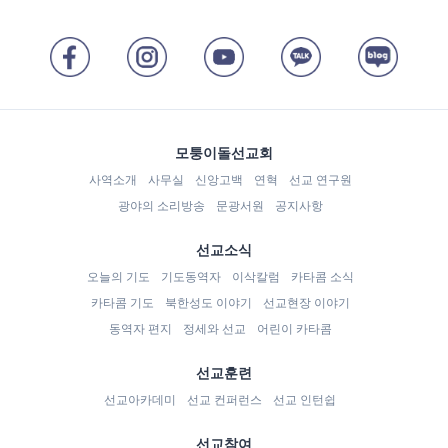
모퉁이돌선교회
사역소개
사무실
신앙고백
연혁
선교 연구원
광야의 소리방송
문광서원
공지사항
선교소식
오늘의 기도
기도동역자
이삭칼럼
카타콤 소식
카타콤 기도
북한성도 이야기
선교현장 이야기
동역자 편지
정세와 선교
어린이 카타콤
선교훈련
선교아카데미
선교 컨퍼런스
선교 인턴쉽
선교참여