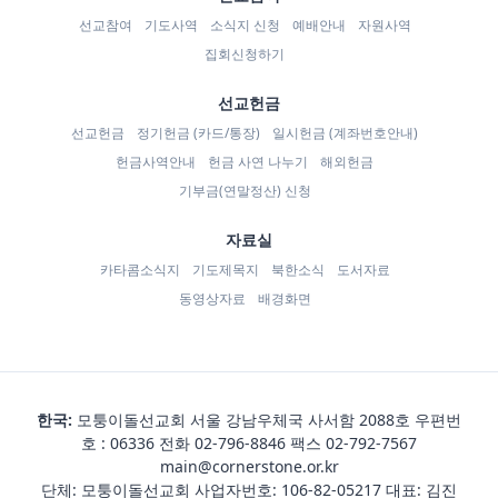
선교참여
기도사역
소식지 신청
예배안내
자원사역
집회신청하기
선교헌금
선교헌금
정기헌금 (카드/통장)
일시헌금 (계좌번호안내)
헌금사역안내
헌금 사연 나누기
해외헌금
기부금(연말정산) 신청
자료실
카타콤소식지
기도제목지
북한소식
도서자료
동영상자료
배경화면
한국:
모퉁이돌선교회 서울 강남우체국 사서함 2088호 우편번
호 : 06336 전화
02-796-8846
팩스 02-792-7567
main@cornerstone.or.kr
단체: 모퉁이돌선교회 사업자번호: 106-82-05217 대표: 김진