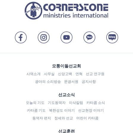
모퉁이돌선교회
사역소개
사무실
신앙고백
연혁
선교 연구원
광야의 소리방송
문광서원
공지사항
선교소식
오늘의 기도
기도동역자
이삭칼럼
카타콤 소식
카타콤 기도
북한성도 이야기
선교현장 이야기
동역자 편지
정세와 선교
어린이 카타콤
선교훈련