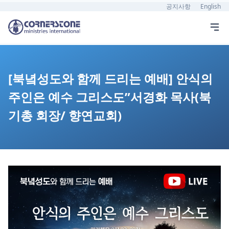
공지사항
English
[북녘성도와 함께 드리는 예배] 안식의
주인은 예수 그리스도”서경화 목사(북
기총 회장/ 향연교회)