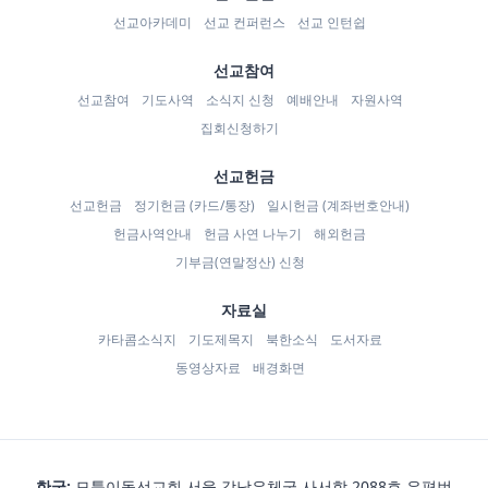
선교아카데미
선교 컨퍼런스
선교 인턴쉽
선교참여
선교참여
기도사역
소식지 신청
예배안내
자원사역
집회신청하기
선교헌금
선교헌금
정기헌금 (카드/통장)
일시헌금 (계좌번호안내)
헌금사역안내
헌금 사연 나누기
해외헌금
기부금(연말정산) 신청
자료실
카타콤소식지
기도제목지
북한소식
도서자료
동영상자료
배경화면
한국:
모퉁이돌선교회 서울 강남우체국 사서함 2088호 우편번