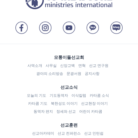
모퉁이돌선교회
사역소개
사무실
신앙고백
연혁
선교 연구원
광야의 소리방송
문광서원
공지사항
선교소식
오늘의 기도
기도동역자
이삭칼럼
카타콤 소식
카타콤 기도
북한성도 이야기
선교현장 이야기
동역자 편지
정세와 선교
어린이 카타콤
선교훈련
선교아카데미
선교 컨퍼런스
선교 인턴쉽