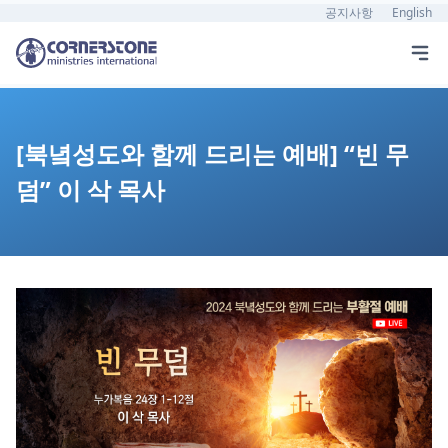
공지사항
English
[북녘성도와 함께 드리는 예배] “빈 무
덤” 이 삭 목사