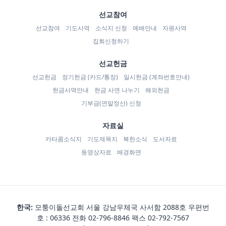
선교참여
선교참여
기도사역
소식지 신청
예배안내
자원사역
집회신청하기
선교헌금
선교헌금
정기헌금 (카드/통장)
일시헌금 (계좌번호안내)
헌금사역안내
헌금 사연 나누기
해외헌금
기부금(연말정산) 신청
자료실
카타콤소식지
기도제목지
북한소식
도서자료
동영상자료
배경화면
한국:
모퉁이돌선교회 서울 강남우체국 사서함 2088호 우편번
호 : 06336 전화
02-796-8846
팩스 02-792-7567