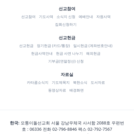
선교참여
선교참여
기도사역
소식지 신청
예배안내
자원사역
집회신청하기
선교헌금
선교헌금
정기헌금 (카드/통장)
일시헌금 (계좌번호안내)
헌금사역안내
헌금 사연 나누기
해외헌금
기부금(연말정산) 신청
자료실
카타콤소식지
기도제목지
북한소식
도서자료
동영상자료
배경화면
한국:
모퉁이돌선교회 서울 강남우체국 사서함 2088호 우편번
호 : 06336 전화
02-796-8846
팩스 02-792-7567