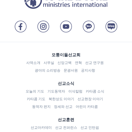
모퉁이돌선교회
사역소개
사무실
신앙고백
연혁
선교 연구원
광야의 소리방송
문광서원
공지사항
선교소식
오늘의 기도
기도동역자
이삭칼럼
카타콤 소식
카타콤 기도
북한성도 이야기
선교현장 이야기
동역자 편지
정세와 선교
어린이 카타콤
선교훈련
선교아카데미
선교 컨퍼런스
선교 인턴쉽