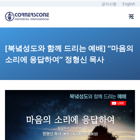
공지사항
English
[북녘성도와 함께 드리는 예배] “마음의
소리에 응답하여” 정형신 목사