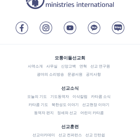
모퉁이돌선교회
사역소개
사무실
신앙고백
연혁
선교 연구원
광야의 소리방송
문광서원
공지사항
선교소식
오늘의 기도
기도동역자
이삭칼럼
카타콤 소식
카타콤 기도
북한성도 이야기
선교현장 이야기
동역자 편지
정세와 선교
어린이 카타콤
선교훈련
선교아카데미
선교 컨퍼런스
선교 인턴쉽