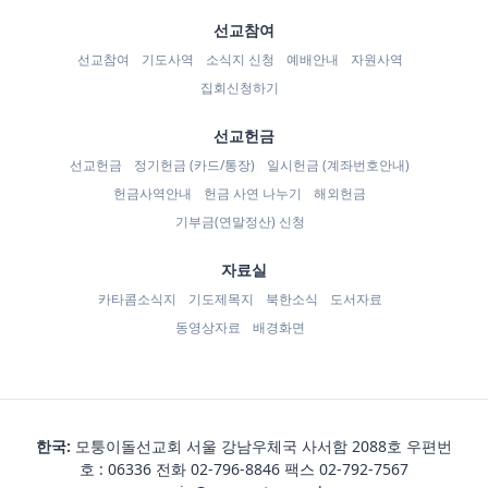
선교참여
선교참여
기도사역
소식지 신청
예배안내
자원사역
집회신청하기
선교헌금
선교헌금
정기헌금 (카드/통장)
일시헌금 (계좌번호안내)
헌금사역안내
헌금 사연 나누기
해외헌금
기부금(연말정산) 신청
자료실
카타콤소식지
기도제목지
북한소식
도서자료
동영상자료
배경화면
한국:
모퉁이돌선교회 서울 강남우체국 사서함 2088호 우편번
호 : 06336 전화
02-796-8846
팩스 02-792-7567