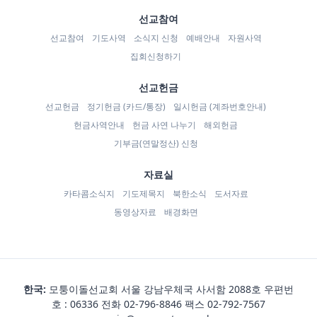
선교참여
선교참여
기도사역
소식지 신청
예배안내
자원사역
집회신청하기
선교헌금
선교헌금
정기헌금 (카드/통장)
일시헌금 (계좌번호안내)
헌금사역안내
헌금 사연 나누기
해외헌금
기부금(연말정산) 신청
자료실
카타콤소식지
기도제목지
북한소식
도서자료
동영상자료
배경화면
한국:
모퉁이돌선교회 서울 강남우체국 사서함 2088호 우편번
호 : 06336 전화
02-796-8846
팩스 02-792-7567