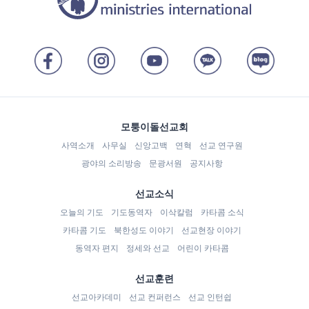
모퉁이돌선교회
사역소개
사무실
신앙고백
연혁
선교 연구원
광야의 소리방송
문광서원
공지사항
선교소식
오늘의 기도
기도동역자
이삭칼럼
카타콤 소식
카타콤 기도
북한성도 이야기
선교현장 이야기
동역자 편지
정세와 선교
어린이 카타콤
선교훈련
선교아카데미
선교 컨퍼런스
선교 인턴쉽