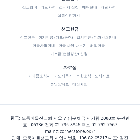
선교참여
기도사역
소식지 신청
예배안내
자원사역
집회신청하기
선교헌금
선교헌금
정기헌금 (카드/통장)
일시헌금 (계좌번호안내)
헌금사역안내
헌금 사연 나누기
해외헌금
기부금(연말정산) 신청
자료실
카타콤소식지
기도제목지
북한소식
도서자료
동영상자료
배경화면
한국:
모퉁이돌선교회 서울 강남우체국 사서함 2088호 우편번
호 : 06336 전화
02-796-8846
팩스 02-792-7567
main@cornerstone.or.kr
단체: 모퉁이돌선교회 사업자번호: 106-82-05217 대표: 김진