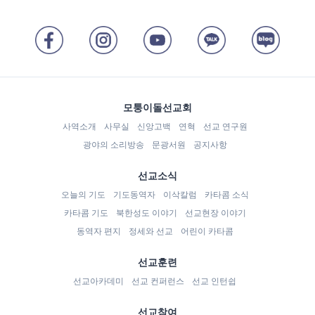
모퉁이돌선교회
사역소개
사무실
신앙고백
연혁
선교 연구원
광야의 소리방송
문광서원
공지사항
선교소식
오늘의 기도
기도동역자
이삭칼럼
카타콤 소식
카타콤 기도
북한성도 이야기
선교현장 이야기
동역자 편지
정세와 선교
어린이 카타콤
선교훈련
선교아카데미
선교 컨퍼런스
선교 인턴쉽
선교참여