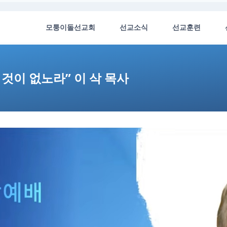
모퉁이돌선교회
선교소식
선교훈련
것이 없노라” 이 삭 목사