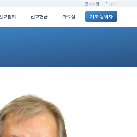
공지사항
English
선교참여
선교헌금
자료실
기도 동역자