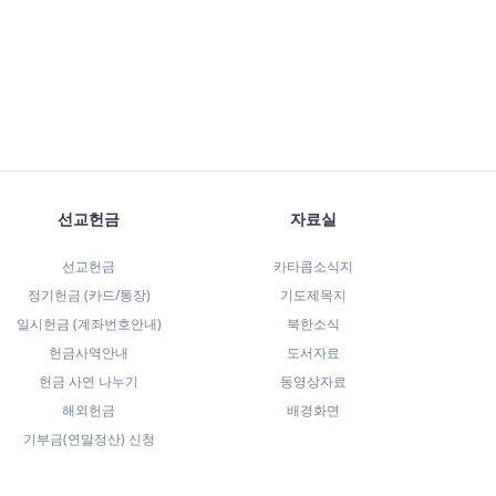
선교헌금
자료실
선교헌금
카타콤소식지
정기헌금 (카드/통장)
기도제목지
일시헌금 (계좌번호안내)
북한소식
헌금사역안내
도서자료
헌금 사연 나누기
동영상자료
해외헌금
배경화면
기부금(연말정산) 신청