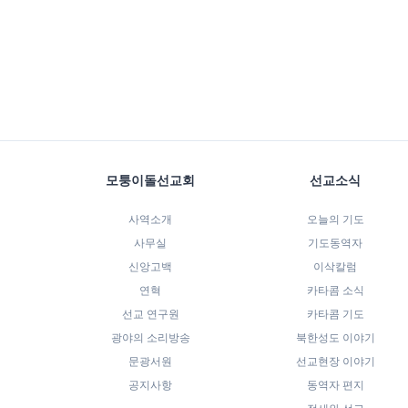
모퉁이돌선교회
선교소식
사역소개
오늘의 기도
사무실
기도동역자
신앙고백
이삭칼럼
연혁
카타콤 소식
선교 연구원
카타콤 기도
광야의 소리방송
북한성도 이야기
문광서원
선교현장 이야기
공지사항
동역자 편지