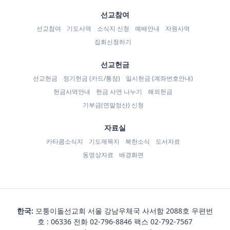
선교참여
선교참여
기도사역
소식지 신청
예배안내
자원사역
집회신청하기
선교헌금
선교헌금
정기헌금 (카드/통장)
일시헌금 (계좌번호안내)
헌금사역안내
헌금 사연 나누기
해외헌금
기부금(연말정산) 신청
자료실
카타콤소식지
기도제목지
북한소식
도서자료
동영상자료
배경화면
한국:
모퉁이돌선교회 서울 강남우체국 사서함 2088호 우편번
호 : 06336 전화
02-796-8846
팩스 02-792-7567