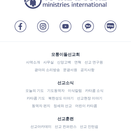
모퉁이돌선교회
사역소개
사무실
신앙고백
연혁
선교 연구원
광야의 소리방송
문광서원
공지사항
선교소식
오늘의 기도
기도동역자
이삭칼럼
카타콤 소식
카타콤 기도
북한성도 이야기
선교현장 이야기
동역자 편지
정세와 선교
어린이 카타콤
선교훈련
선교아카데미
선교 컨퍼런스
선교 인턴쉽