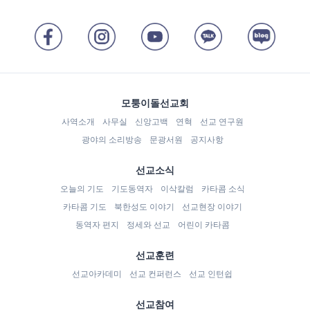
모퉁이돌선교회
사역소개
사무실
신앙고백
연혁
선교 연구원
광야의 소리방송
문광서원
공지사항
선교소식
오늘의 기도
기도동역자
이삭칼럼
카타콤 소식
카타콤 기도
북한성도 이야기
선교현장 이야기
동역자 편지
정세와 선교
어린이 카타콤
선교훈련
선교아카데미
선교 컨퍼런스
선교 인턴쉽
선교참여