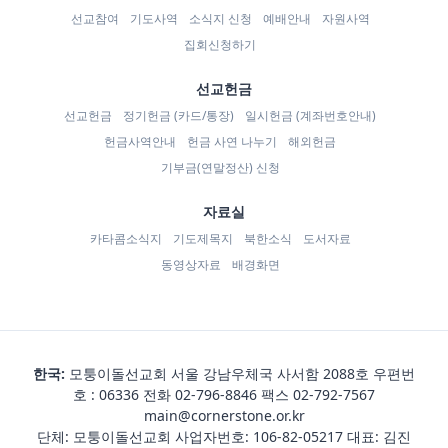
선교참여
기도사역
소식지 신청
예배안내
자원사역
집회신청하기
선교헌금
선교헌금
정기헌금 (카드/통장)
일시헌금 (계좌번호안내)
헌금사역안내
헌금 사연 나누기
해외헌금
기부금(연말정산) 신청
자료실
카타콤소식지
기도제목지
북한소식
도서자료
동영상자료
배경화면
한국:
모퉁이돌선교회 서울 강남우체국 사서함 2088호 우편번
호 : 06336 전화
02-796-8846
팩스 02-792-7567
main@cornerstone.or.kr
단체: 모퉁이돌선교회 사업자번호: 106-82-05217 대표: 김진