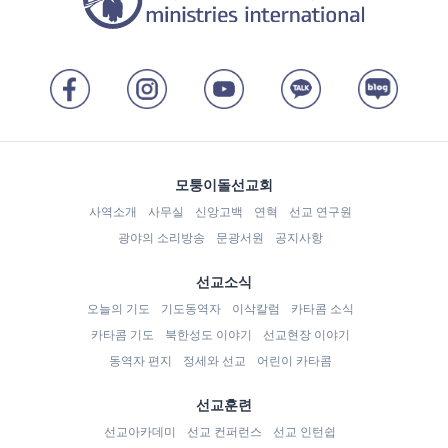
모퉁이돌선교회
사역소개
사무실
신앙고백
연혁
선교 연구원
광야의 소리방송
문광서원
공지사항
선교소식
오늘의 기도
기도동역자
이삭칼럼
카타콤 소식
카타콤 기도
북한성도 이야기
선교현장 이야기
동역자 편지
정세와 선교
어린이 카타콤
선교훈련
선교아카데미
선교 컨퍼런스
선교 인턴쉽