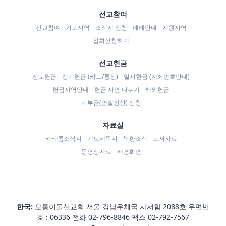
선교참여
선교참여
기도사역
소식지 신청
예배안내
자원사역
집회신청하기
선교헌금
선교헌금
정기헌금 (카드/통장)
일시헌금 (계좌번호안내)
헌금사역안내
헌금 사연 나누기
해외헌금
기부금(연말정산) 신청
자료실
카타콤소식지
기도제목지
북한소식
도서자료
동영상자료
배경화면
한국:
모퉁이돌선교회 서울 강남우체국 사서함 2088호 우편번
호 : 06336 전화
02-796-8846
팩스 02-792-7567