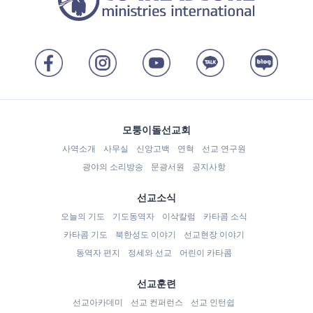
모퉁이돌선교회
사역소개
사무실
신앙고백
연혁
선교 연구원
광야의 소리방송
문광서원
공지사항
선교소식
오늘의 기도
기도동역자
이삭칼럼
카타콤 소식
카타콤 기도
북한성도 이야기
선교현장 이야기
동역자 편지
정세와 선교
어린이 카타콤
선교훈련
선교아카데미
선교 컨퍼런스
선교 인턴쉽