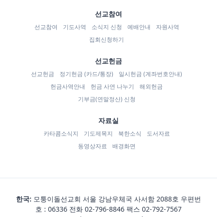
선교참여
선교참여
기도사역
소식지 신청
예배안내
자원사역
집회신청하기
선교헌금
선교헌금
정기헌금 (카드/통장)
일시헌금 (계좌번호안내)
헌금사역안내
헌금 사연 나누기
해외헌금
기부금(연말정산) 신청
자료실
카타콤소식지
기도제목지
북한소식
도서자료
동영상자료
배경화면
한국:
모퉁이돌선교회 서울 강남우체국 사서함 2088호 우편번
호 : 06336 전화
02-796-8846
팩스 02-792-7567