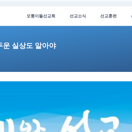
모퉁이돌선교회
선교소식
선교훈련
어두운 실상도 알아야