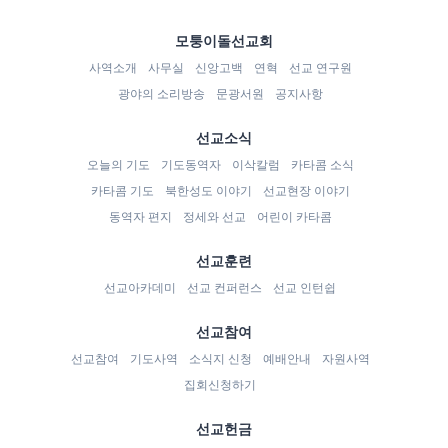
모퉁이돌선교회
사역소개
사무실
신앙고백
연혁
선교 연구원
광야의 소리방송
문광서원
공지사항
선교소식
오늘의 기도
기도동역자
이삭칼럼
카타콤 소식
카타콤 기도
북한성도 이야기
선교현장 이야기
동역자 편지
정세와 선교
어린이 카타콤
선교훈련
선교아카데미
선교 컨퍼런스
선교 인턴쉽
선교참여
선교참여
기도사역
소식지 신청
예배안내
자원사역
집회신청하기
선교헌금