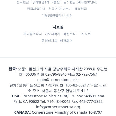
선교헌금
정기헌금 (카드/통장)
일시헌금 (계좌번호안내)
헌금사역안내
헌금 사연 나누기
해외헌금
기부금(연말정산) 신청
자료실
카타콤소식지
기도제목지
북한소식
도서자료
동영상자료
배경화면
한국:
모퉁이돌선교회 서울 강남우체국 사서함 2088호 우편번
호 : 06336 전화
02-796-8846
팩스 02-792-7567
main@cornerstone.or.kr
단체: 모퉁이돌선교회 사업자번호: 106-82-05217 대표: 김진
호 주소: 서울시 용산구 한남대로 41-6
USA:
Cornerstone Ministries Int,l P.O.box 5486 Buena
Park, CA 90622 Tel:
714-484-0042
Fax: 442-777-5822
info@cornerstoneusa.org
CANADA:
Cornerstone Ministry of Canada 10-8707