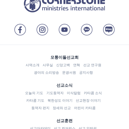
모퉁이돌선교회
사역소개
사무실
신앙고백
연혁
선교 연구원
광야의 소리방송
문광서원
공지사항
선교소식
오늘의 기도
기도동역자
이삭칼럼
카타콤 소식
카타콤 기도
북한성도 이야기
선교현장 이야기
동역자 편지
정세와 선교
어린이 카타콤
선교훈련
선교아카데미
선교 컨퍼런스
선교 인턴쉽