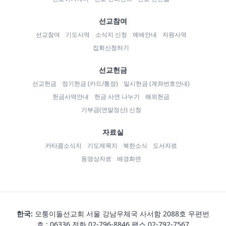
선교참여
선교참여
기도사역
소식지 신청
예배안내
자원사역
집회신청하기
선교헌금
선교헌금
정기헌금 (카드/통장)
일시헌금 (계좌번호안내)
헌금사역안내
헌금 사연 나누기
해외헌금
기부금(연말정산) 신청
자료실
카타콤소식지
기도제목지
북한소식
도서자료
동영상자료
배경화면
한국:
모퉁이돌선교회 서울 강남우체국 사서함 2088호 우편번
호 : 06336 전화
02-796-8846
팩스 02-792-7567