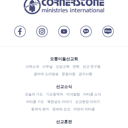
모퉁이돌선교회
사역소개
사무실
신앙고백
연혁
선교 연구원
광야의 소리방송
문광서원
공지사항
선교소식
오늘의 기도
기도동역자
이삭칼럼
카타콤 소식
카타콤 기도
북한성도 이야기
선교현장 이야기
동역자 편지
정세와 선교
어린이 카타콤
선교훈련