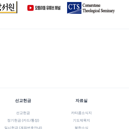
선교헌금
자료실
선교헌금
카타콤소식지
정기헌금 (카드/통장)
기도제목지
일시헌금 (계좌번호안내)
북한소식