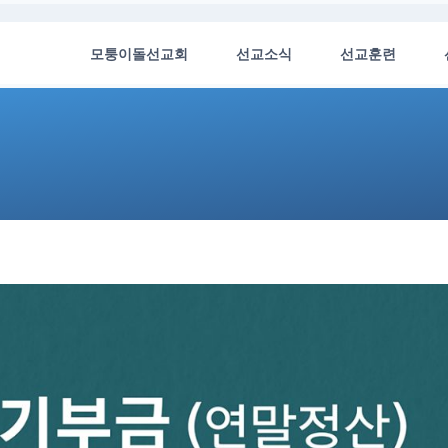
모퉁이돌선교회
선교소식
선교훈련