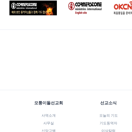
모퉁이돌선교회
선교소식
사역소개
오늘의 기도
사무실
기도동역자
신앙고백
이삭칼럼