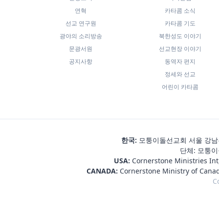
연혁
카타콤 소식
선교 연구원
카타콤 기도
광야의 소리방송
북한성도 이야기
문광서원
선교현장 이야기
공지사항
동역자 편지
정세와 선교
어린이 카타콤
한국:
모퉁이돌선교회 서울 강남우체
단체: 모퉁이돌
USA:
Cornerstone Ministries Int
CANADA:
Cornerstone Ministry of Cana
C