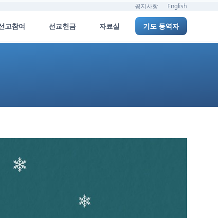
공지사항
English
선교참여
선교헌금
자료실
기도 동역자