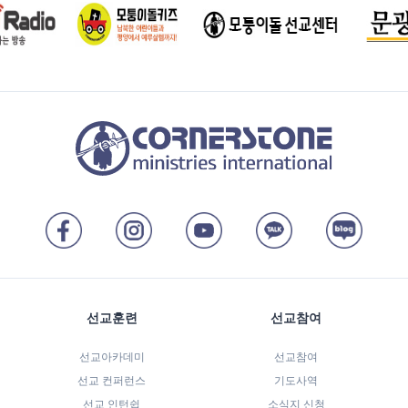
선교훈련
선교참여
선교아카데미
선교참여
선교 컨퍼런스
기도사역
선교 인턴쉽
소식지 신청