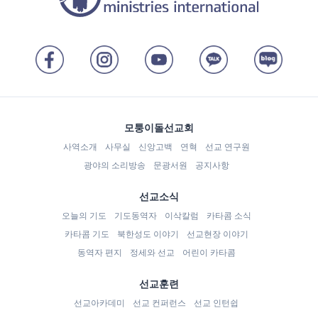
모퉁이돌선교회
사역소개
사무실
신앙고백
연혁
선교 연구원
광야의 소리방송
문광서원
공지사항
선교소식
오늘의 기도
기도동역자
이삭칼럼
카타콤 소식
카타콤 기도
북한성도 이야기
선교현장 이야기
동역자 편지
정세와 선교
어린이 카타콤
선교훈련
선교아카데미
선교 컨퍼런스
선교 인턴쉽