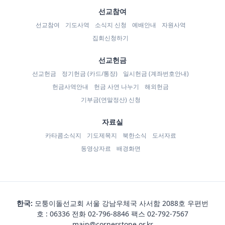
선교참여
선교참여
기도사역
소식지 신청
예배안내
자원사역
집회신청하기
선교헌금
선교헌금
정기헌금 (카드/통장)
일시헌금 (계좌번호안내)
헌금사역안내
헌금 사연 나누기
해외헌금
기부금(연말정산) 신청
자료실
카타콤소식지
기도제목지
북한소식
도서자료
동영상자료
배경화면
한국:
모퉁이돌선교회 서울 강남우체국 사서함 2088호 우편번
호 : 06336 전화
02-796-8846
팩스 02-792-7567
main@cornerstone.or.kr