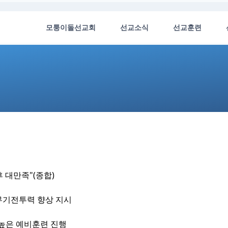
모퉁이돌선교회
선교소식
선교훈련
 대만족"(종합)
등 무기전투력 향상 지시
도 높은 예비훈련 진행