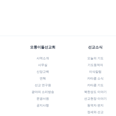
모퉁이돌선교회
선교소식
사역소개
오늘의 기도
사무실
기도동역자
신앙고백
이삭칼럼
연혁
카타콤 소식
선교 연구원
카타콤 기도
광야의 소리방송
북한성도 이야기
문광서원
선교현장 이야기
공지사항
동역자 편지
정세와 선교