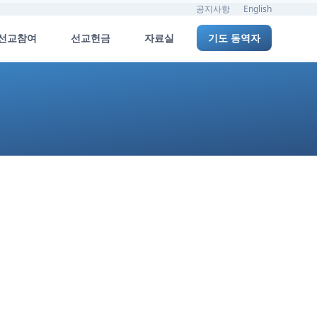
공지사항
English
선교참여
선교헌금
자료실
기도 동역자