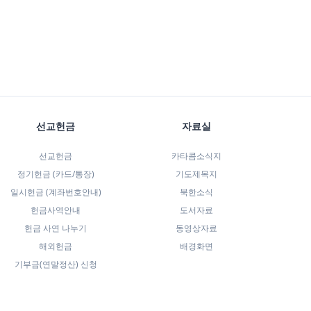
선교헌금
자료실
선교헌금
카타콤소식지
정기헌금 (카드/통장)
기도제목지
일시헌금 (계좌번호안내)
북한소식
헌금사역안내
도서자료
헌금 사연 나누기
동영상자료
해외헌금
배경화면
기부금(연말정산) 신청