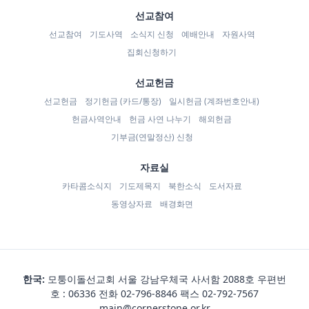
선교참여
선교참여
기도사역
소식지 신청
예배안내
자원사역
집회신청하기
선교헌금
선교헌금
정기헌금 (카드/통장)
일시헌금 (계좌번호안내)
헌금사역안내
헌금 사연 나누기
해외헌금
기부금(연말정산) 신청
자료실
카타콤소식지
기도제목지
북한소식
도서자료
동영상자료
배경화면
한국:
모퉁이돌선교회 서울 강남우체국 사서함 2088호 우편번
호 : 06336 전화
02-796-8846
팩스 02-792-7567
main@cornerstone.or.kr