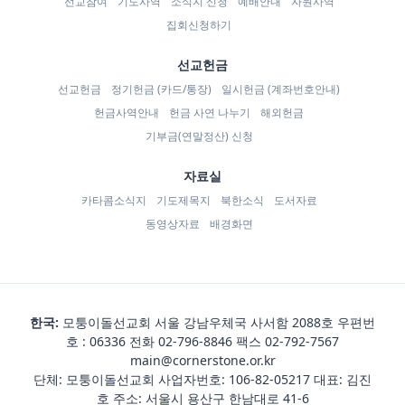
선교참여
기도사역
소식지 신청
예배안내
자원사역
집회신청하기
선교헌금
선교헌금
정기헌금 (카드/통장)
일시헌금 (계좌번호안내)
헌금사역안내
헌금 사연 나누기
해외헌금
기부금(연말정산) 신청
자료실
카타콤소식지
기도제목지
북한소식
도서자료
동영상자료
배경화면
한국:
모퉁이돌선교회 서울 강남우체국 사서함 2088호 우편번
호 : 06336 전화
02-796-8846
팩스 02-792-7567
main@cornerstone.or.kr
단체: 모퉁이돌선교회 사업자번호: 106-82-05217 대표: 김진
호 주소: 서울시 용산구 한남대로 41-6