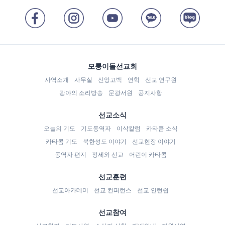
모퉁이돌선교회
사역소개
사무실
신앙고백
연혁
선교 연구원
광야의 소리방송
문광서원
공지사항
선교소식
오늘의 기도
기도동역자
이삭칼럼
카타콤 소식
카타콤 기도
북한성도 이야기
선교현장 이야기
동역자 편지
정세와 선교
어린이 카타콤
선교훈련
선교아카데미
선교 컨퍼런스
선교 인턴쉽
선교참여