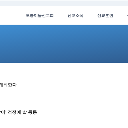
모퉁이돌선교회
선교소식
선교훈련
의 개최한다
살이’ 걱정에 발 동동