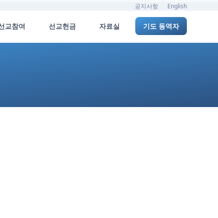
공지사항
English
선교참여
선교헌금
자료실
기도 동역자