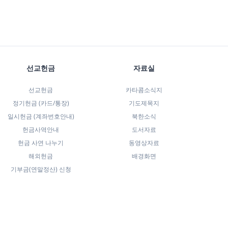
선교헌금
자료실
선교헌금
카타콤소식지
정기헌금 (카드/통장)
기도제목지
일시헌금 (계좌번호안내)
북한소식
헌금사역안내
도서자료
헌금 사연 나누기
동영상자료
해외헌금
배경화면
기부금(연말정산) 신청