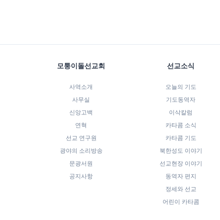
모퉁이돌선교회
선교소식
사역소개
오늘의 기도
사무실
기도동역자
신앙고백
이삭칼럼
연혁
카타콤 소식
선교 연구원
카타콤 기도
광야의 소리방송
북한성도 이야기
문광서원
선교현장 이야기
공지사항
동역자 편지
정세와 선교
어린이 카타콤