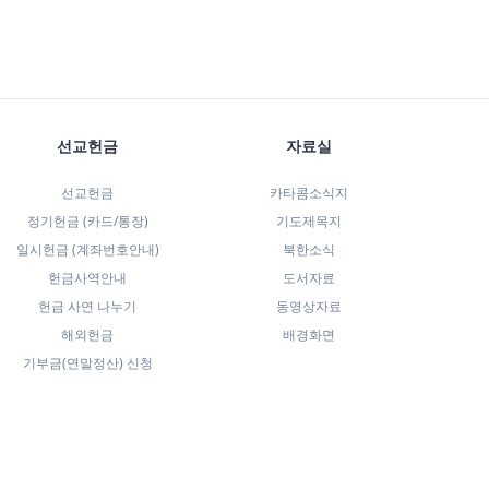
선교헌금
자료실
선교헌금
카타콤소식지
정기헌금 (카드/통장)
기도제목지
일시헌금 (계좌번호안내)
북한소식
헌금사역안내
도서자료
헌금 사연 나누기
동영상자료
해외헌금
배경화면
기부금(연말정산) 신청