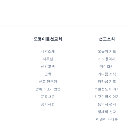
모퉁이돌선교회
선교소식
사역소개
오늘의 기도
사무실
기도동역자
신앙고백
이삭칼럼
연혁
카타콤 소식
선교 연구원
카타콤 기도
광야의 소리방송
북한성도 이야기
문광서원
선교현장 이야기
공지사항
동역자 편지
정세와 선교
어린이 카타콤