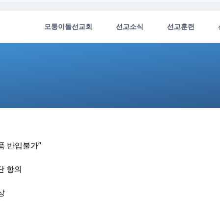
모퉁이돌선교회
선교소식
선교훈련
품 반입불가”
단 항의
상