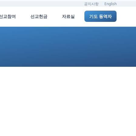
공지사항
English
선교참여
선교헌금
자료실
기도 동역자