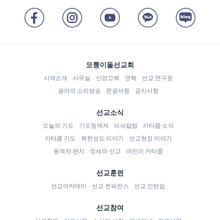
모퉁이돌선교회
사역소개
사무실
신앙고백
연혁
선교 연구원
광야의 소리방송
문광서원
공지사항
선교소식
오늘의 기도
기도동역자
이삭칼럼
카타콤 소식
카타콤 기도
북한성도 이야기
선교현장 이야기
동역자 편지
정세와 선교
어린이 카타콤
선교훈련
선교아카데미
선교 컨퍼런스
선교 인턴쉽
선교참여