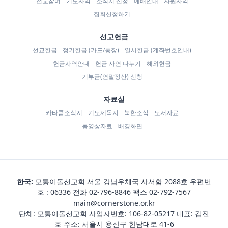
선교참여
기도사역
소식지 신청
예배안내
자원사역
집회신청하기
선교헌금
선교헌금
정기헌금 (카드/통장)
일시헌금 (계좌번호안내)
헌금사역안내
헌금 사연 나누기
해외헌금
기부금(연말정산) 신청
자료실
카타콤소식지
기도제목지
북한소식
도서자료
동영상자료
배경화면
한국:
모퉁이돌선교회 서울 강남우체국 사서함 2088호 우편번
호 : 06336 전화
02-796-8846
팩스 02-792-7567
main@cornerstone.or.kr
단체: 모퉁이돌선교회 사업자번호: 106-82-05217 대표: 김진
호 주소: 서울시 용산구 한남대로 41-6