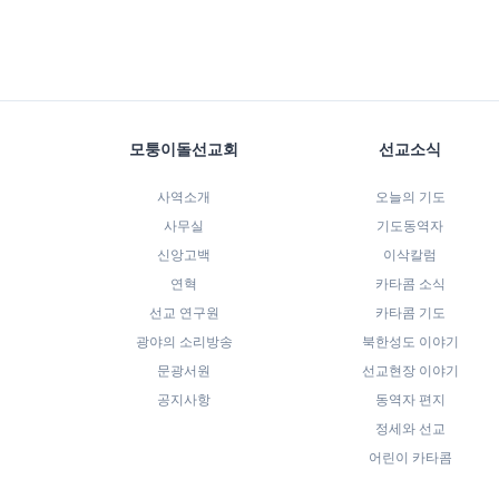
모퉁이돌선교회
선교소식
사역소개
오늘의 기도
사무실
기도동역자
신앙고백
이삭칼럼
연혁
카타콤 소식
선교 연구원
카타콤 기도
광야의 소리방송
북한성도 이야기
문광서원
선교현장 이야기
공지사항
동역자 편지
정세와 선교
어린이 카타콤