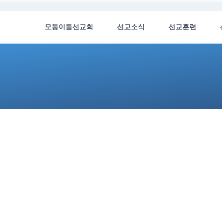
모퉁이돌선교회
선교소식
선교훈련