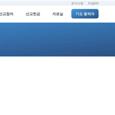
공지사항
English
선교참여
선교헌금
자료실
기도 동역자