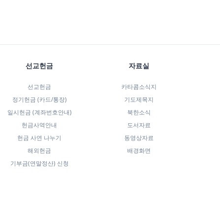
선교헌금
자료실
선교헌금
카타콤소식지
정기헌금 (카드/통장)
기도제목지
일시헌금 (계좌번호안내)
북한소식
헌금사역안내
도서자료
헌금 사연 나누기
동영상자료
해외헌금
배경화면
기부금(연말정산) 신청