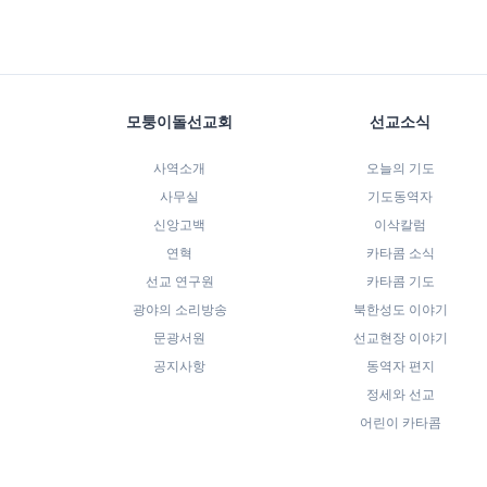
모퉁이돌선교회
선교소식
사역소개
오늘의 기도
사무실
기도동역자
신앙고백
이삭칼럼
연혁
카타콤 소식
선교 연구원
카타콤 기도
광야의 소리방송
북한성도 이야기
문광서원
선교현장 이야기
공지사항
동역자 편지
정세와 선교
어린이 카타콤