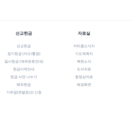
선교헌금
자료실
선교헌금
카타콤소식지
정기헌금 (카드/통장)
기도제목지
일시헌금 (계좌번호안내)
북한소식
헌금사역안내
도서자료
헌금 사연 나누기
동영상자료
해외헌금
배경화면
기부금(연말정산) 신청