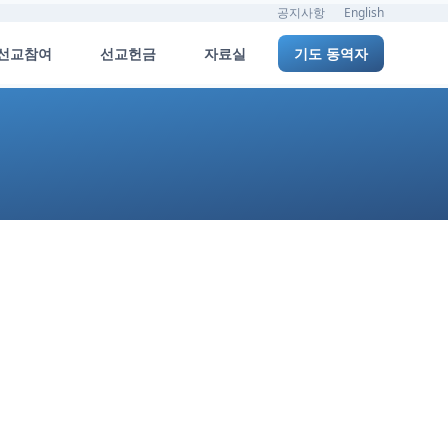
공지사항
English
선교참여
선교헌금
자료실
기도 동역자