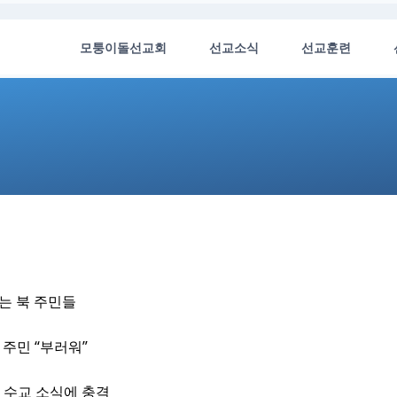
모퉁이돌선교회
선교소식
선교훈련
는 북 주민들
, 주민 “부러워”
바 수교 소식에 충격