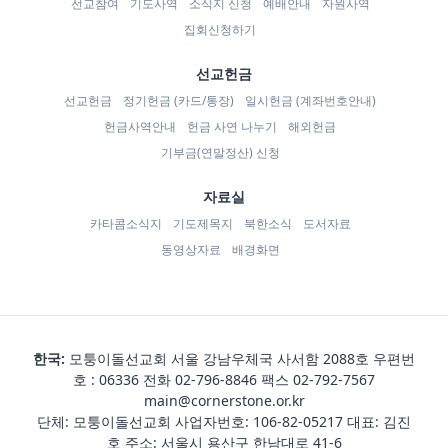
선교참여
기도사역
소식지 신청
예배안내
자원사역
집회신청하기
선교헌금
선교헌금
정기헌금 (카드/통장)
일시헌금 (계좌번호안내)
헌금사역안내
헌금 사연 나누기
해외헌금
기부금(연말정산) 신청
자료실
카타콤소식지
기도제목지
북한소식
도서자료
동영상자료
배경화면
한국:
모퉁이돌선교회 서울 강남우체국 사서함 2088호 우편번
호 : 06336 전화
02-796-8846
팩스 02-792-7567
main@cornerstone.or.kr
단체: 모퉁이돌선교회 사업자번호: 106-82-05217 대표: 김진
호 주소: 서울시 용산구 한남대로 41-6