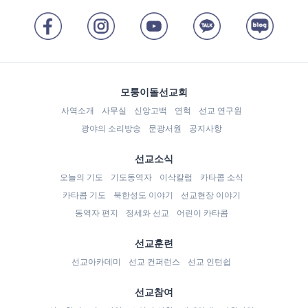
모퉁이돌선교회
사역소개
사무실
신앙고백
연혁
선교 연구원
광야의 소리방송
문광서원
공지사항
선교소식
오늘의 기도
기도동역자
이삭칼럼
카타콤 소식
카타콤 기도
북한성도 이야기
선교현장 이야기
동역자 편지
정세와 선교
어린이 카타콤
선교훈련
선교아카데미
선교 컨퍼런스
선교 인턴쉽
선교참여