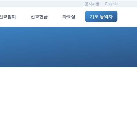
공지사항
English
선교참여
선교헌금
자료실
기도 동역자