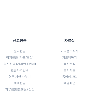
선교헌금
자료실
선교헌금
카타콤소식지
정기헌금 (카드/통장)
기도제목지
일시헌금 (계좌번호안내)
북한소식
헌금사역안내
도서자료
헌금 사연 나누기
동영상자료
해외헌금
배경화면
기부금(연말정산) 신청