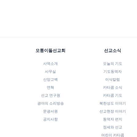
모퉁이돌선교회
선교소식
사역소개
오늘의 기도
사무실
기도동역자
신앙고백
이삭칼럼
연혁
카타콤 소식
선교 연구원
카타콤 기도
광야의 소리방송
북한성도 이야기
문광서원
선교현장 이야기
공지사항
동역자 편지
정세와 선교
어린이 카타콤