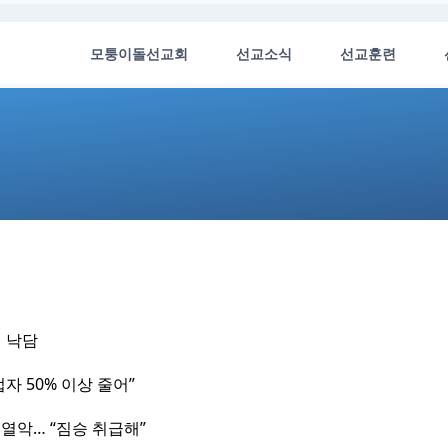
모퉁이돌선교회
선교소식
선교훈련
에 낙담
업자 50% 이상 줄어”
경 열악… “짐승 취급해”