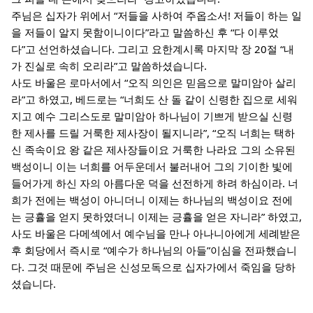
주님은 십자가 위에서 “저들을 사하여 주옵소서! 저들이 하는 일
을 저들이 알지 못함이니이다”라고 말씀하신 후 “다 이루었
다”고 선언하셨습니다. 그리고 요한계시록 마지막 장 20절 “내
가 진실로 속히 오리라”고 말씀하셨습니다.
사도 바울은 로마서에서 “오직 의인은 믿음으로 말미암아 살리
라”고 하였고, 베드로는 “너희도 산 돌 같이 신령한 집으로 세워
지고 예수 그리스도로 말미암아 하나님이 기쁘게 받으실 신령
한 제사를 드릴 거룩한 제사장이 될지니라”, “오직 너희는 택하
신 족속이요 왕 같은 제사장들이요 거룩한 나라요 그의 소유된
백성이니 이는 너희를 어두운데서 불러내어 그의 기이한 빛에
들어가게 하신 자의 아름다운 덕을 선전하게 하려 하심이라. 너
희가 전에는 백성이 아니더니 이제는 하나님의 백성이요 전에
는 긍휼을 얻지 못하였더니 이제는 긍휼을 얻은 자니라” 하였고,
사도 바울은 다메섹에서 예수님을 만나 아나니아에게 세례받은
후 회당에서 즉시로 “예수가 하나님의 아들”이심을 전파했습니
다. 그것 때문에 주님은 신성모독으로 십자가에서 죽임을 당하
셨습니다.