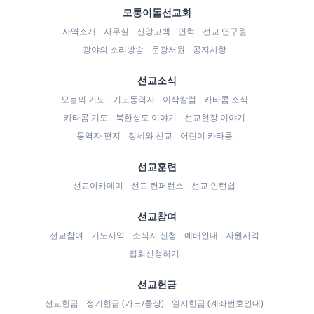
모퉁이돌선교회
사역소개
사무실
신앙고백
연혁
선교 연구원
광야의 소리방송
문광서원
공지사항
선교소식
오늘의 기도
기도동역자
이삭칼럼
카타콤 소식
카타콤 기도
북한성도 이야기
선교현장 이야기
동역자 편지
정세와 선교
어린이 카타콤
선교훈련
선교아카데미
선교 컨퍼런스
선교 인턴쉽
선교참여
선교참여
기도사역
소식지 신청
예배안내
자원사역
집회신청하기
선교헌금
선교헌금
정기헌금 (카드/통장)
일시헌금 (계좌번호안내)