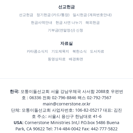
선교헌금
선교헌금
정기헌금 (카드/통장)
일시헌금 (계좌번호안내)
헌금사역안내
헌금 사연 나누기
해외헌금
기부금(연말정산) 신청
자료실
카타콤소식지
기도제목지
북한소식
도서자료
동영상자료
배경화면
한국:
모퉁이돌선교회 서울 강남우체국 사서함 2088호 우편번
호 : 06336 전화
02-796-8846
팩스 02-792-7567
main@cornerstone.or.kr
단체: 모퉁이돌선교회 사업자번호: 106-82-05217 대표: 김진
호 주소: 서울시 용산구 한남대로 41-6
USA:
Cornerstone Ministries Int,l P.O.box 5486 Buena
Park, CA 90622 Tel:
714-484-0042
Fax: 442-777-5822