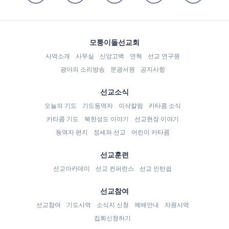
모퉁이돌선교회
사역소개
사무실
신앙고백
연혁
선교 연구원
광야의 소리방송
문광서원
공지사항
선교소식
오늘의 기도
기도동역자
이삭칼럼
카타콤 소식
카타콤 기도
북한성도 이야기
선교현장 이야기
동역자 편지
정세와 선교
어린이 카타콤
선교훈련
선교아카데미
선교 컨퍼런스
선교 인턴쉽
선교참여
선교참여
기도사역
소식지 신청
예배안내
자원사역
집회신청하기