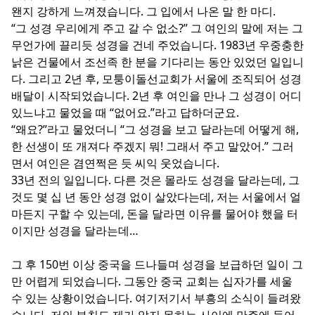
왠지 강하게 느껴졌습니다. 그 입에서 나온 말 한 마디.
“그 성경 우리에게 주고 갈 수 없소?” 그 여인의 말에 저는 그
무언가에 끌리듯 성경을 건네 주었습니다. 1983년 우중충한
낡은 건물에서 조선족 한 분을 기다리는 동안 있었던 일입니
다. 그리고 2년 후, 모퉁이돌선교회가 서울에 조직되어 성경
배달이 시작되었습니다. 2년 후 여인을 만나 그 성경이 어디
있느냐고 물었을 때 “없어요.”라고 답하더군요.
“왜요?”라고 물었더니 “그 성경을 보고 달라는데 어떻게 해,
한 선생이 또 개져다 주겠지 뭐! 그래서 주고 말았어.” 그러
면서 여인은 겸연쩍은 듯 씨익 웃었습니다.
33년 전의 일입니다. 다른 것은 몰라도 성경을 달라는데, 그
것도 몇 십 년 동안 성경 없이 살았다는데, 저는 서울에서 얼
마든지 구할 수 있는데, 돈을 달라면 이유를 물어야 했을 터
이지만 성경을 달라는데…
그 후 150번 이상 중국을 드나들며 성경을 보급하던 일이 그
만 어렵게 되었습니다. 그동안 중국 교회는 십자가를 세울
수 있는 상황이었습니다. 여기저기서 부흥의 소식이 들려왔
습니다. 저의 부친도 제가 알지 못하는 사이에 만주에 들어