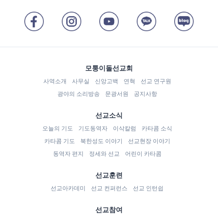
모퉁이돌선교회
사역소개
사무실
신앙고백
연혁
선교 연구원
광야의 소리방송
문광서원
공지사항
선교소식
오늘의 기도
기도동역자
이삭칼럼
카타콤 소식
카타콤 기도
북한성도 이야기
선교현장 이야기
동역자 편지
정세와 선교
어린이 카타콤
선교훈련
선교아카데미
선교 컨퍼런스
선교 인턴쉽
선교참여