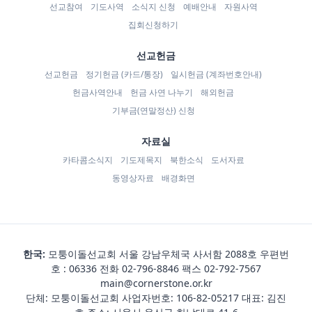
선교참여
기도사역
소식지 신청
예배안내
자원사역
집회신청하기
선교헌금
선교헌금
정기헌금 (카드/통장)
일시헌금 (계좌번호안내)
헌금사역안내
헌금 사연 나누기
해외헌금
기부금(연말정산) 신청
자료실
카타콤소식지
기도제목지
북한소식
도서자료
동영상자료
배경화면
한국:
모퉁이돌선교회 서울 강남우체국 사서함 2088호 우편번
호 : 06336 전화
02-796-8846
팩스 02-792-7567
main@cornerstone.or.kr
단체: 모퉁이돌선교회 사업자번호: 106-82-05217 대표: 김진