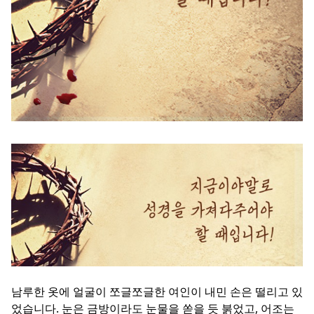
남루한 옷에 얼굴이 쪼글쪼글한 여인이 내민 손은 떨리고 있
었습니다. 눈은 금방이라도 눈물을 쏟을 듯 붉었고, 어조는