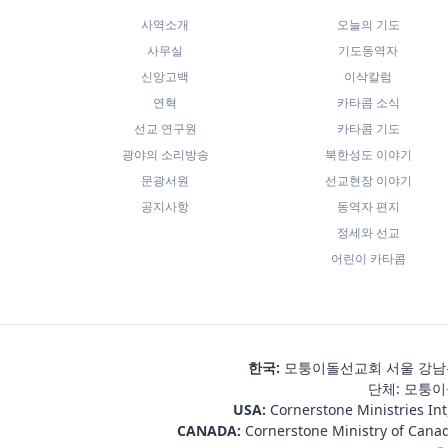
사역소개
오늘의 기도
사무실
기도동역자
신앙고백
이삭칼럼
연혁
카타콤 소식
선교 연구원
카타콤 기도
광야의 소리방송
북한성도 이야기
문광서원
선교현장 이야기
공지사항
동역자 편지
정세와 선교
어린이 카타콤
한국:
모퉁이돌선교회 서울 강남우체
단체: 모퉁이돌
USA:
Cornerstone Ministries Int
CANADA:
Cornerstone Ministry of Cana