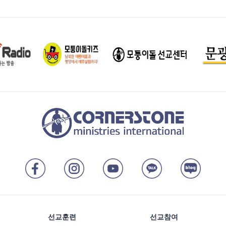
선교훈련
선교참여