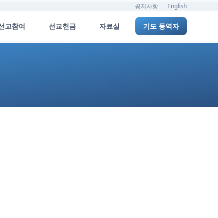
공지사항
English
선교참여
선교헌금
자료실
기도 동역자