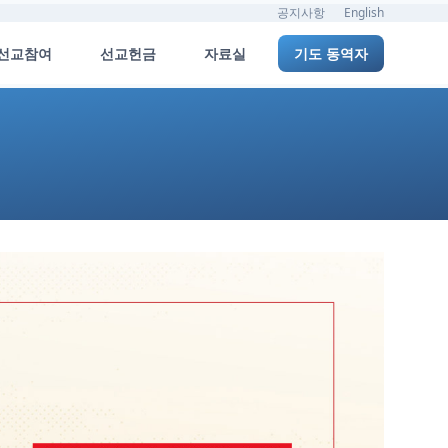
공지사항
English
선교참여
선교헌금
자료실
기도 동역자