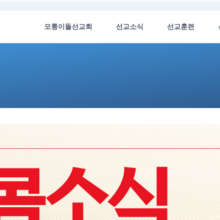
모퉁이돌선교회
선교소식
선교훈련