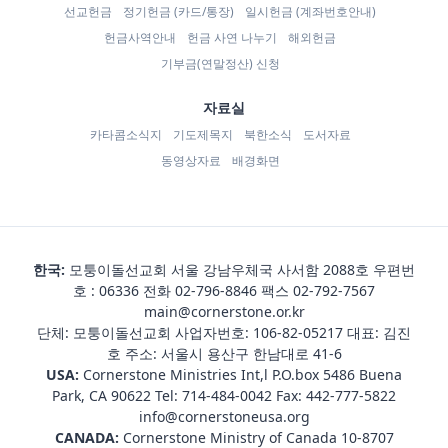
선교헌금
정기헌금 (카드/통장)
일시헌금 (계좌번호안내)
헌금사역안내
헌금 사연 나누기
해외헌금
기부금(연말정산) 신청
자료실
카타콤소식지
기도제목지
북한소식
도서자료
동영상자료
배경화면
한국:
모퉁이돌선교회 서울 강남우체국 사서함 2088호 우편번
호 : 06336 전화
02-796-8846
팩스 02-792-7567
main@cornerstone.or.kr
단체: 모퉁이돌선교회 사업자번호: 106-82-05217 대표: 김진
호 주소: 서울시 용산구 한남대로 41-6
USA:
Cornerstone Ministries Int,l P.O.box 5486 Buena
Park, CA 90622 Tel:
714-484-0042
Fax: 442-777-5822
info@cornerstoneusa.org
CANADA:
Cornerstone Ministry of Canada 10-8707