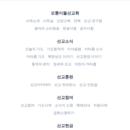
모퉁이돌선교회
사역소개
사무실
신앙고백
연혁
선교 연구원
광야의 소리방송
문광서원
공지사항
선교소식
오늘의 기도
기도동역자
이삭칼럼
카타콤 소식
카타콤 기도
북한성도 이야기
선교현장 이야기
동역자 편지
정세와 선교
어린이 카타콤
선교훈련
선교아카데미
선교 컨퍼런스
선교 인턴쉽
선교참여
선교참여
기도사역
소식지 신청
예배안내
자원사역
집회신청하기
선교헌금