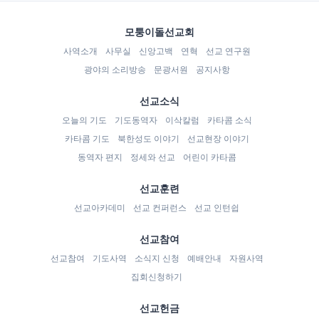
모퉁이돌선교회
사역소개
사무실
신앙고백
연혁
선교 연구원
광야의 소리방송
문광서원
공지사항
선교소식
오늘의 기도
기도동역자
이삭칼럼
카타콤 소식
카타콤 기도
북한성도 이야기
선교현장 이야기
동역자 편지
정세와 선교
어린이 카타콤
선교훈련
선교아카데미
선교 컨퍼런스
선교 인턴쉽
선교참여
선교참여
기도사역
소식지 신청
예배안내
자원사역
집회신청하기
선교헌금