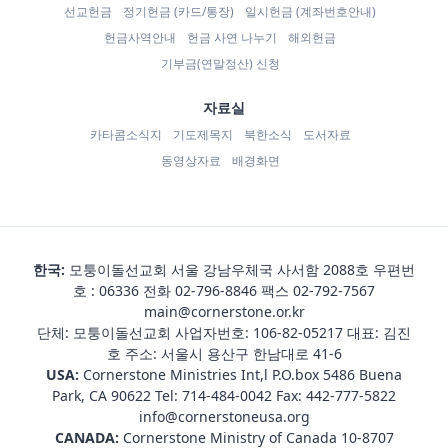
선교헌금
정기헌금 (카드/통장)
일시헌금 (계좌번호안내)
헌금사역안내
헌금 사연 나누기
해외헌금
기부금(연말정산) 신청
자료실
카타콤소식지
기도제목지
북한소식
도서자료
동영상자료
배경화면
한국:
모퉁이돌선교회 서울 강남우체국 사서함 2088호 우편번
호 : 06336 전화
02-796-8846
팩스 02-792-7567
main@cornerstone.or.kr
단체: 모퉁이돌선교회 사업자번호: 106-82-05217 대표: 김진
호 주소: 서울시 용산구 한남대로 41-6
USA:
Cornerstone Ministries Int,l P.O.box 5486 Buena
Park, CA 90622 Tel:
714-484-0042
Fax: 442-777-5822
info@cornerstoneusa.org
CANADA:
Cornerstone Ministry of Canada 10-8707