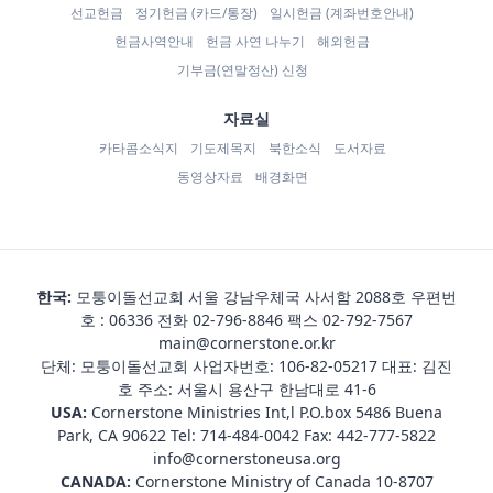
선교헌금
정기헌금 (카드/통장)
일시헌금 (계좌번호안내)
헌금사역안내
헌금 사연 나누기
해외헌금
기부금(연말정산) 신청
자료실
카타콤소식지
기도제목지
북한소식
도서자료
동영상자료
배경화면
한국:
모퉁이돌선교회 서울 강남우체국 사서함 2088호 우편번
호 : 06336 전화
02-796-8846
팩스 02-792-7567
main@cornerstone.or.kr
단체: 모퉁이돌선교회 사업자번호: 106-82-05217 대표: 김진
호 주소: 서울시 용산구 한남대로 41-6
USA:
Cornerstone Ministries Int,l P.O.box 5486 Buena
Park, CA 90622 Tel:
714-484-0042
Fax: 442-777-5822
info@cornerstoneusa.org
CANADA:
Cornerstone Ministry of Canada 10-8707