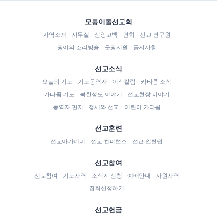
모퉁이돌선교회
사역소개
사무실
신앙고백
연혁
선교 연구원
광야의 소리방송
문광서원
공지사항
선교소식
오늘의 기도
기도동역자
이삭칼럼
카타콤 소식
카타콤 기도
북한성도 이야기
선교현장 이야기
동역자 편지
정세와 선교
어린이 카타콤
선교훈련
선교아카데미
선교 컨퍼런스
선교 인턴쉽
선교참여
선교참여
기도사역
소식지 신청
예배안내
자원사역
집회신청하기
선교헌금