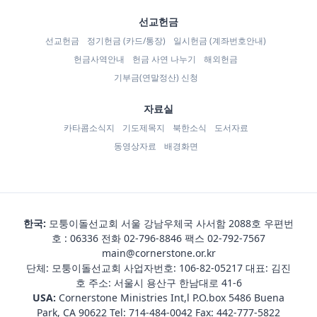
선교헌금
선교헌금
정기헌금 (카드/통장)
일시헌금 (계좌번호안내)
헌금사역안내
헌금 사연 나누기
해외헌금
기부금(연말정산) 신청
자료실
카타콤소식지
기도제목지
북한소식
도서자료
동영상자료
배경화면
한국:
모퉁이돌선교회 서울 강남우체국 사서함 2088호 우편번
호 : 06336 전화
02-796-8846
팩스 02-792-7567
main@cornerstone.or.kr
단체: 모퉁이돌선교회 사업자번호: 106-82-05217 대표: 김진
호 주소: 서울시 용산구 한남대로 41-6
USA:
Cornerstone Ministries Int,l P.O.box 5486 Buena
Park, CA 90622 Tel:
714-484-0042
Fax: 442-777-5822