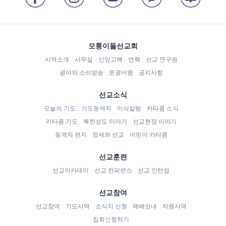
모퉁이돌선교회
사역소개
사무실
신앙고백
연혁
선교 연구원
광야의 소리방송
문광서원
공지사항
선교소식
오늘의 기도
기도동역자
이삭칼럼
카타콤 소식
카타콤 기도
북한성도 이야기
선교현장 이야기
동역자 편지
정세와 선교
어린이 카타콤
선교훈련
선교아카데미
선교 컨퍼런스
선교 인턴쉽
선교참여
선교참여
기도사역
소식지 신청
예배안내
자원사역
집회신청하기