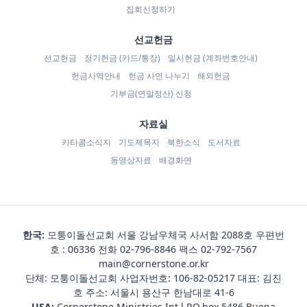
집회신청하기
선교헌금
선교헌금
정기헌금 (카드/통장)
일시헌금 (계좌번호안내)
헌금사역안내
헌금 사연 나누기
해외헌금
기부금(연말정산) 신청
자료실
카타콤소식지
기도제목지
북한소식
도서자료
동영상자료
배경화면
한국:
모퉁이돌선교회 서울 강남우체국 사서함 2088호 우편번
호 : 06336 전화
02-796-8846
팩스 02-792-7567
main@cornerstone.or.kr
단체: 모퉁이돌선교회 사업자번호: 106-82-05217 대표: 김진
호 주소: 서울시 용산구 한남대로 41-6
USA:
Cornerstone Ministries Int,l P.O.box 5486 Buena