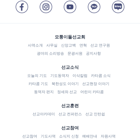
모퉁이돌선교회
사역소개
사무실
신앙고백
연혁
선교 연구원
광야의 소리방송
문광서원
공지사항
선교소식
오늘의 기도
기도동역자
이삭칼럼
카타콤 소식
카타콤 기도
북한성도 이야기
선교현장 이야기
동역자 편지
정세와 선교
어린이 카타콤
선교훈련
선교아카데미
선교 컨퍼런스
선교 인턴쉽
선교참여
선교참여
기도사역
소식지 신청
예배안내
자원사역