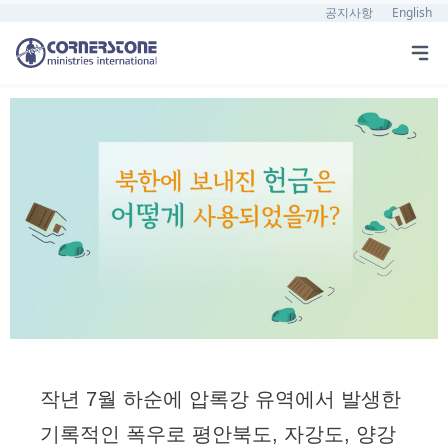
공지사항
English
작년 7월 하순에 압록강 유역에서 발생한
기록적인 폭우로 평안북도, 자강도, 양강