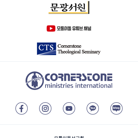
모퉁이돌선교회