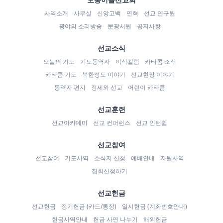
사역소개
사무실
신앙고백
연혁
선교 연구원
광야의 소리방송
문광서원
공지사항
선교소식
오늘의 기도
기도동역자
이삭칼럼
카타콤 소식
카타콤 기도
북한성도 이야기
선교현장 이야기
동역자 편지
정세와 선교
어린이 카타콤
선교훈련
선교아카데미
선교 컨퍼런스
선교 인턴쉽
선교참여
선교참여
기도사역
소식지 신청
예배안내
자원사역
집회신청하기
선교헌금
선교헌금
정기헌금 (카드/통장)
일시헌금 (계좌번호안내)
헌금사역안내
헌금 사연 나누기
해외헌금