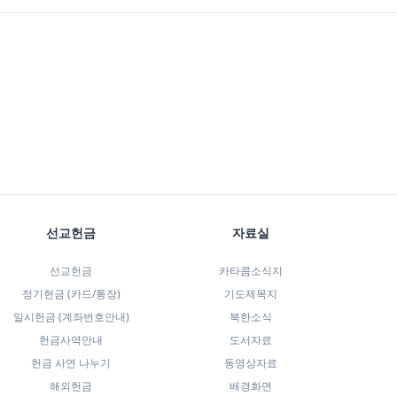
선교헌금
자료실
선교헌금
카타콤소식지
정기헌금 (카드/통장)
기도제목지
일시헌금 (계좌번호안내)
북한소식
헌금사역안내
도서자료
헌금 사연 나누기
동영상자료
해외헌금
배경화면