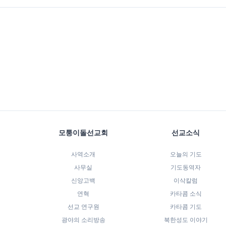
모퉁이돌선교회
선교소식
사역소개
오늘의 기도
사무실
기도동역자
신앙고백
이삭칼럼
연혁
카타콤 소식
선교 연구원
카타콤 기도
광야의 소리방송
북한성도 이야기