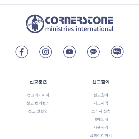
선교훈련
선교참여
선교아카데미
선교참여
선교 컨퍼런스
기도사역
선교 인턴쉽
소식지 신청
예배안내
자원사역
집회신청하기