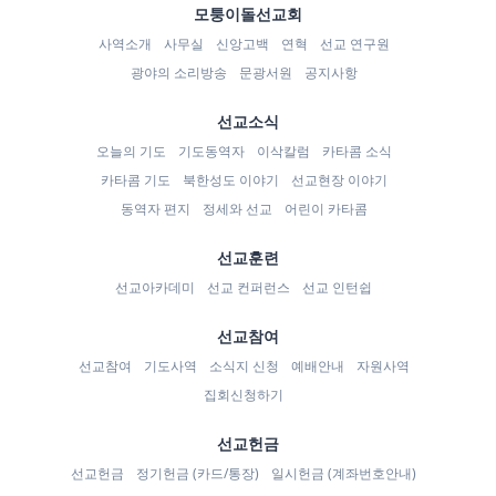
모퉁이돌선교회
사역소개
사무실
신앙고백
연혁
선교 연구원
광야의 소리방송
문광서원
공지사항
선교소식
오늘의 기도
기도동역자
이삭칼럼
카타콤 소식
카타콤 기도
북한성도 이야기
선교현장 이야기
동역자 편지
정세와 선교
어린이 카타콤
선교훈련
선교아카데미
선교 컨퍼런스
선교 인턴쉽
선교참여
선교참여
기도사역
소식지 신청
예배안내
자원사역
집회신청하기
선교헌금
선교헌금
정기헌금 (카드/통장)
일시헌금 (계좌번호안내)