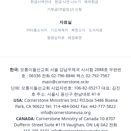
헌금사역안내
헌금 사연 나누기
해외헌금
기부금(연말정산) 신청
자료실
카타콤소식지
기도제목지
북한소식
도서자료
동영상자료
배경화면
한국:
모퉁이돌선교회 서울 강남우체국 사서함 2088호 우편번
호 : 06336 전화
02-796-8846
팩스 02-792-7567
main@cornerstone.or.kr
단체: 모퉁이돌선교회 사업자번호: 106-82-05217 대표: 김진
호 주소: 서울시 용산구 한남대로 41-6
USA:
Cornerstone Ministries Int,l P.O.box 5486 Buena
Park, CA 90622 Tel:
714-484-0042
Fax: 442-777-5822
info@cornerstoneusa.org
CANADA:
Cornerstone Ministry of Canada 10-8707
Dufferin Street Suite #119 Vaughan, ON L4J 0A2 전화
416-206-9191
info@cornerstonecanada.org