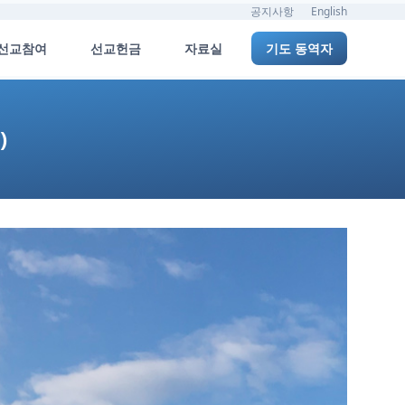
공지사항
English
선교참여
선교헌금
자료실
기도 동역자
)