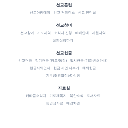
선교훈련
선교아카데미
선교 컨퍼런스
선교 인턴쉽
선교참여
선교참여
기도사역
소식지 신청
예배안내
자원사역
집회신청하기
선교헌금
선교헌금
정기헌금 (카드/통장)
일시헌금 (계좌번호안내)
헌금사역안내
헌금 사연 나누기
해외헌금
기부금(연말정산) 신청
자료실
카타콤소식지
기도제목지
북한소식
도서자료
동영상자료
배경화면