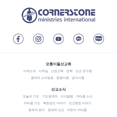
모퉁이돌선교회
사역소개
사무실
신앙고백
연혁
선교 연구원
광야의 소리방송
문광서원
공지사항
선교소식
오늘의 기도
기도동역자
이삭칼럼
카타콤 소식
카타콤 기도
북한성도 이야기
선교현장 이야기
동역자 편지
정세와 선교
어린이 카타콤