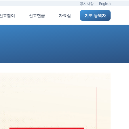
공지사항
English
선교참여
선교헌금
자료실
기도 동역자