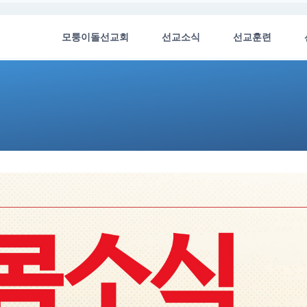
모퉁이돌선교회
선교소식
선교훈련