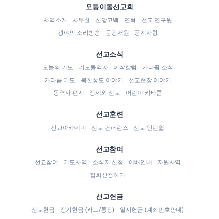
모퉁이돌선교회
사역소개
사무실
신앙고백
연혁
선교 연구원
광야의 소리방송
문광서원
공지사항
선교소식
오늘의 기도
기도동역자
이삭칼럼
카타콤 소식
카타콤 기도
북한성도 이야기
선교현장 이야기
동역자 편지
정세와 선교
어린이 카타콤
선교훈련
선교아카데미
선교 컨퍼런스
선교 인턴쉽
선교참여
선교참여
기도사역
소식지 신청
예배안내
자원사역
집회신청하기
선교헌금
선교헌금
정기헌금 (카드/통장)
일시헌금 (계좌번호안내)