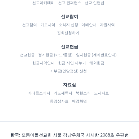
선교아카데미
선교 컨퍼런스
선교 인턴쉽
선교참여
선교참여
기도사역
소식지 신청
예배안내
자원사역
집회신청하기
선교헌금
선교헌금
정기헌금 (카드/통장)
일시헌금 (계좌번호안내)
헌금사역안내
헌금 사연 나누기
해외헌금
기부금(연말정산) 신청
자료실
카타콤소식지
기도제목지
북한소식
도서자료
동영상자료
배경화면
한국:
모퉁이돌선교회 서울 강남우체국 사서함 2088호 우편번