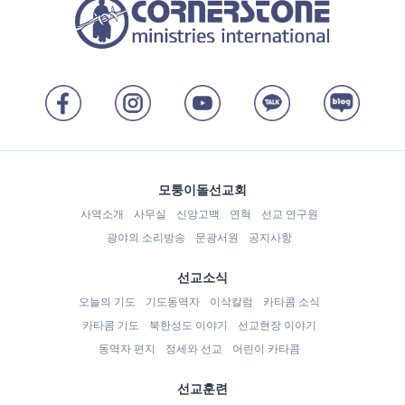
모퉁이돌선교회
사역소개
사무실
신앙고백
연혁
선교 연구원
광야의 소리방송
문광서원
공지사항
선교소식
오늘의 기도
기도동역자
이삭칼럼
카타콤 소식
카타콤 기도
북한성도 이야기
선교현장 이야기
동역자 편지
정세와 선교
어린이 카타콤
선교훈련